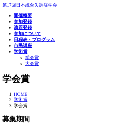
コ
ナ
第17回日本統合失調症学会
ン
ビ
開催概要
テ
ゲ
参加登録
ン
ー
演題登録
ツ
シ
参加について
へ
ョ
日程表・プログラム
ス
ン
市民講座
キ
に
学術賞
ッ
移
学会賞
プ
動
大会賞
学会賞
HOME
学術賞
学会賞
募集期間