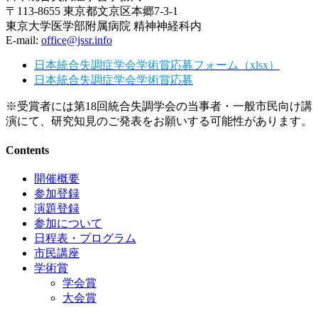
〒113-8655 東京都文京区本郷7-3-1
東京大学医学部附属病院 精神神経科内
E-mail:
office@jssr.info
日本統合失調症学会学術賞応募フォーム（xlsx）
日本統合失調症学会学術賞応募
※受賞者には第18回統合失調学会の当事者・一般市民向け講
演にて、研究知見のご発表をお願いする可能性があります。
Contents
開催概要
参加登録
演題登録
参加について
日程表・プログラム
市民講座
学術賞
学会賞
大会賞