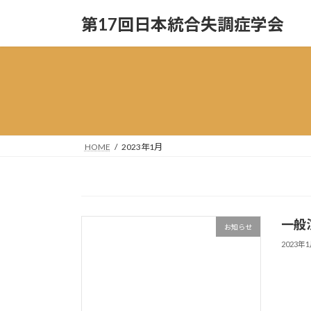
コ
ナ
第17回日本統合失調症学会
ン
ビ
テ
ゲ
ン
ー
ツ
シ
へ
ョ
ス
ン
キ
に
ッ
移
HOME
2023年1月
プ
動
一般
お知らせ
2023年